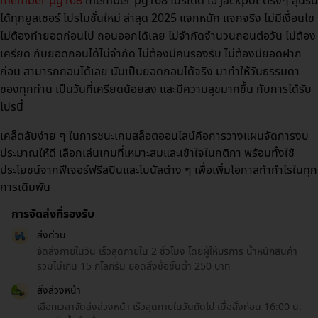
member pg168
member pg168 โปรเด็ด เฮ jackpot ตรงๆ ลุ้นรับ
ได้ทุกยูสเซอร์ โปรโมชั่นใหม่ ล่าสุด 2025 แจกหนัก แจกจริง ไม่มีเงื่อนไข
ไม่ต้องทำยอดก่อนไป ถอนออกได้เลย ไม่จำกัดจำนวนถอนต่อวัน ไม่ต้อง
เครียด กับยอดถอนได้ไม่จำกัด ไม่ต้องมีคนรองรับ ไม่ต้องมียอดฝาก
ก่อน สามารถถอนได้เลย นับเป็นยอดถอนได้จริง มาทำให้วันธรรมดา
ของทุกท่าน เป็นวันที่เครียดน้อยลง และมีความสุขมากขึ้น กับการได้รับ
โปรนี้
เคล็ดลับง่าย ๆ ในการชนะเกมสล็อตออนไลน์คือการวางแผนจัดการงบ
ประมาณให้ดี เลือกเล่นเกมที่เหมาะสมและเข้าใจในกติกา พร้อมทั้งใช้
ประโยชน์จากฟีเจอร์ฟรีสปินและโบนัสต่าง ๆ เพื่อเพิ่มโอกาสทำกำไรในทุก
การเดิมพัน
การจัดส่งที่รองรับ
ส่งด่วน
จัดส่งภายในวัน เร็วสุดภายใน 2 ชั่วโมง โดยผู้ให้บริการ น้ำหนักสินค้า
รวมไม่เกิน 15 กิโลกรัม ยอดสั่งซื้อขั้นต่ำ 250 บาท
สั่งล่วงหน้า
เลือกเวลาจัดส่งล่วงหน้า เร็วสุดภายในวันถัดไป เมื่อสั่งก่อน 16:00 น.