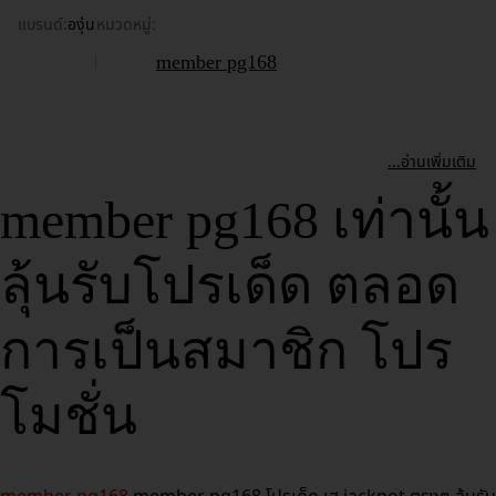
แบรนด์:
องุ่น
หมวดหมู่:
member pg168
...อ่านเพิ่มเติม
member pg168 เท่านั้น
ลุ้นรับโปรเด็ด ตลอด
การเป็นสมาชิก โปร
โมชั่น